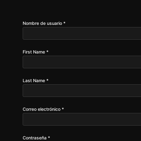
Ir
al
contenido
Nombre de usuario
*
First Name
*
Last Name
*
Correo electrónico
*
Contraseña
*